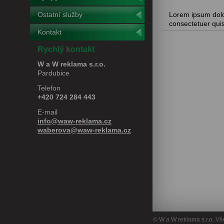
Ostatní služby
Lorem ipsum dolo
consectetuer quis 
Kontakt
Rychlý kontakt
W a W reklama s.r.o.
Pardubice
Telefon
+420 724 284 443
E-mail
info@waw-reklama.cz
waberova@waw-reklama.cz
© W a W reklama s.r.o. V